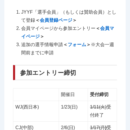
JYYF「選手会員」（もしくは賛助会員）とし
て登録
＜
会員登録ページ
＞
会員マイページから参加エントリー
＜
会員マ
イページ
＞
追加の選手情報申請
＜
フォーム
＞
※大会一週
間前までに申請
参加エントリー締切
開催日
受付締切
WJ(西日本)
1/23(日)
1/11(火)
受
付終了
CJ(中部)
2/6(日)
1/17(月
)
受