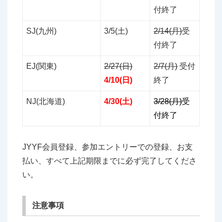
付終了
SJ(九州)
3/5(土)
2/14(月)
受
付終了
EJ(関東)
2/27(日)
2/7(月)
受付
4/10(日)
終了
NJ(北海道)
4/30(土)
3/28(月)
受
付終了
JYYF会員登録、参加エントリーでの登録、お支
払い、すべて上記期限までに必ず完了してくださ
い。
注意事項