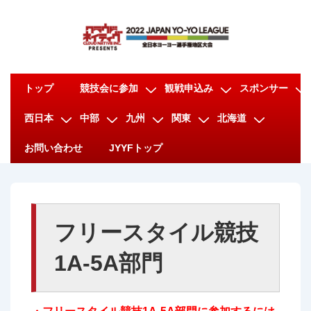
↓
メ
イ
ン
メ
コ
トップ
競技会に参加
観戦申込み
スポンサー
イ
ン
西日本
中部
九州
関東
北海道
ン
テ
ナ
ン
お問い合わせ
JYYFトップ
ビ
ツ
ゲ
へ
ー
ス
シ
キ
フリースタイル競技
ョ
ッ
1A-5A部門
ン
プ